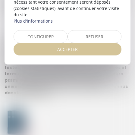
nécessitant votre consentement seront déposés
disparition de son fonds de commerce (car la clientèle est
(cookies statistiques), avant de continuer votre visite
souvent attachée à l’emplacement) et la perte de ses
du site.
investissements éventuels.
Plus d'informations
Pour l’étude des dossiers et l’établissement de nos
CONFIGURER
REFUSER
actes et consultations, nous utilisons la
documentation publiée par le JurisClasseur. Les
ACCEPTER
encyclopédies et ouvrages constituent un fonds
documentaire actualisé en permanence, riche de
textes, commentaires, jurisprudence, procédures et
formules auquel contribuent plus de 2 000 auteurs
parmi les plus prestigieux du droit français,
universitaires de haut niveau ou praticiens reconnus
dans leur discipline.