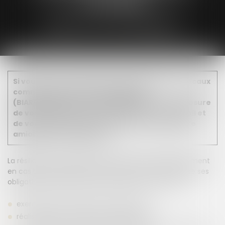
LOCATAIRE
DELMOULY AVOCATS/BIARRITZ
Si vous êtes commerçant ou propriétaire de locaux
commerciaux dans le Pays basque
(BIARRITZ) Marie-Caroline DELMOULY est en mesure
de vous informer de vos droits au terme du bail et
de vous assister dans le cadre d’une procédure
amiable ou contentieuse.
La résiliation d’un bail peut être prononcée judiciairement
en cas de manquements du locataire à une seule de ses
obligations. Elle l’est souvent dans les cas suivants :
exercice d’une activité non autorisée
réalisation de travaux sans autorisation