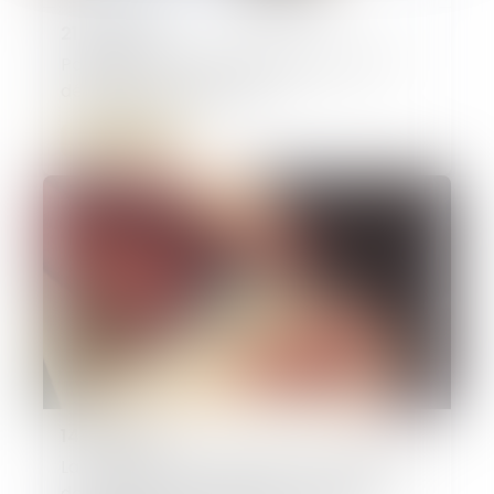
21/11/2024
Paiement de la taxe d’habitation : le 16
décembre au plus tard !
Lire la suite
14/11/2024
La loi Airbnb pour encadrer les locations
de courte durée adoptée… Ce qu’elle