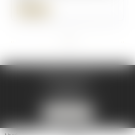
Lire la suite
...
<<
<
4
5
6
7
8
9
10
>
>>
DELMOULY AVOCATS
7 Rue du Helder
64200 BIARRITZ
mc@delmouly-avocats.fr
06 32 13 76 50
NOUS LOCALISER
Présentation
Les Avocats