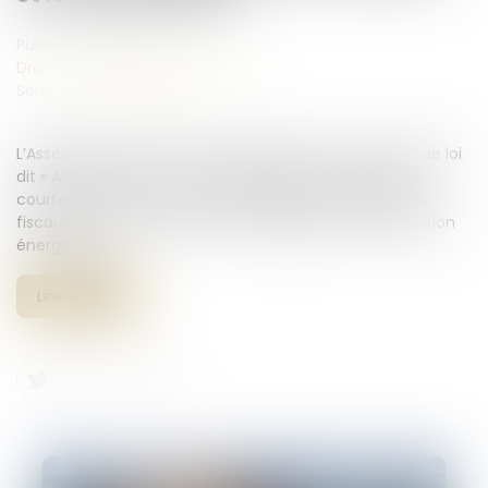
Publié le :
14/11/2024
Droit fiscal
/
Fiscalité immobilière
Source :
news.dayfr.com
L’Assemblée nationale a adopté jeudi matin le projet de loi
dit « Airbnb » visant à mieux encadrer les locations de
courte durée en France, en réduisant leurs avantages
fiscaux et en leur imposant des obligations de rénovation
énergétique...
Lire la suite