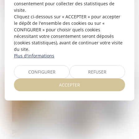
consentement pour collecter des statistiques de
visite.
Cliquez ci-dessous sur « ACCEPTER » pour accepter
le dépôt de l'ensemble des cookies ou sur «
28/11/2024
CONFIGURER » pour choisir quels cookies
Plus-value immobilière et exonération
nécessitant votre consentement seront déposés
(cookies statistiques), avant de continuer votre visite
pour remploi, et occupation d'un logement
du site.
de fonction
Plus d'informations
Lire la suite
CONFIGURER
REFUSER
ACCEPTER