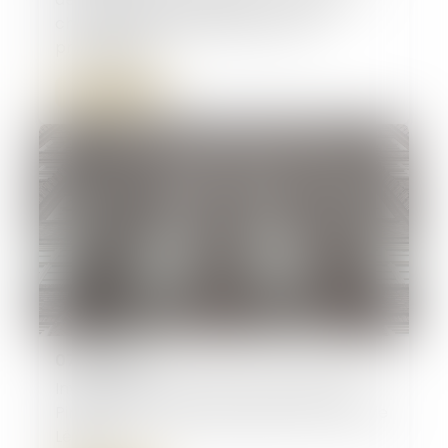
change pour les locataires et les
propriétaires
Lire la suite
07/11/2024
Investissement locatif : la niche fiscale
Pinel ne sera pas remplacée, selon Valérie
Létard