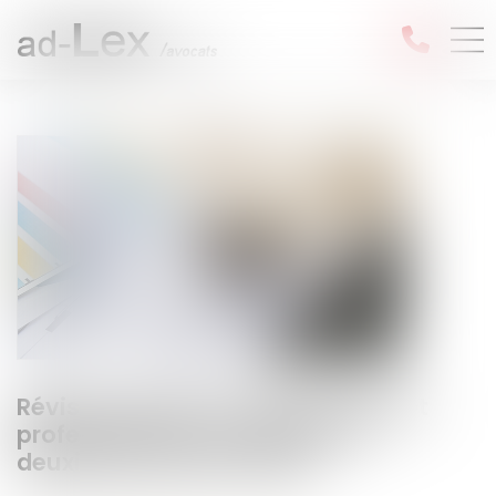
Révision des baux commerciaux et
professionnels : les indices au
deuxième trimestre 2024