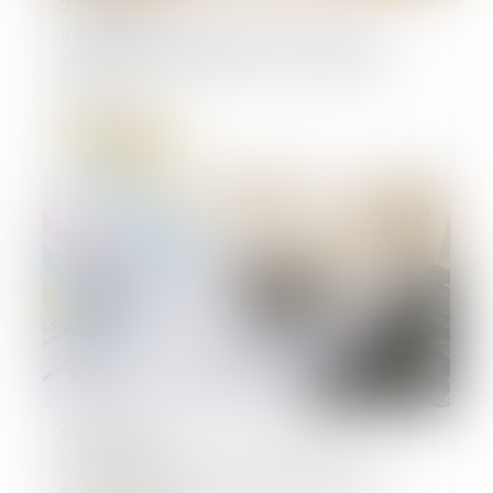
22/10/2024
Il obtient la baisse de son loyer rue de
Rivoli faute de clientèle : un exemple à
suivre ?
Lire la suite
09/10/2024
Révision des baux commerciaux et
professionnels : les indices au deuxième