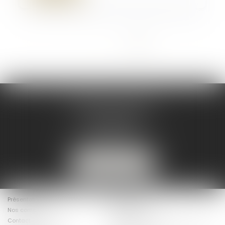
<<
<
1
2
3
4
5
6
>
>>
DELMOULY AVOCATS
7 Rue du Helder
64200 BIARRITZ
mc@delmouly-avocats.fr
06 32 13 76 50
NOUS LOCALISER
Présentation
Les Avocats
Nos compétences
Actualités
Contact
Baux commerciaux