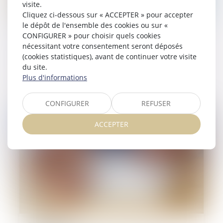
visite.
Cliquez ci-dessous sur « ACCEPTER » pour accepter
le dépôt de l'ensemble des cookies ou sur «
31/12/2024
CONFIGURER » pour choisir quels cookies
Révision des baux commerciaux et
nécessitant votre consentement seront déposés
(cookies statistiques), avant de continuer votre visite
professionnels : les indices au troisième
du site.
trimestre 2024
Plus d'informations
Lire la suite
CONFIGURER
REFUSER
ACCEPTER