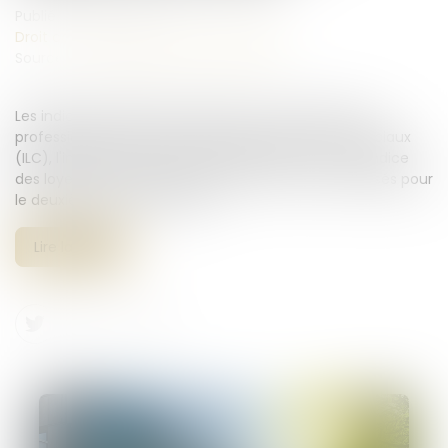
Publié le :
09/10/2024
Droit commercial
/
Baux commerciaux
Source :
entreprendre.service-public.fr
Les indices de référence des baux commerciaux et
professionnels que sont l'indice des loyers commerciaux
(ILC), l'indice du coût de la construction (ICC) et l'indice
des loyers des activités tertiaires (ILAT) ont été révisés pour
le deuxième trimestre 2024...
Lire la suite