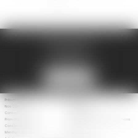
...
<<
<
1
2
3
4
5
6
7
>
>>
DELMOULY AVOCATS
7 Rue du Helder
64200 BIARRITZ
mc@delmouly-avocats.fr
06 32 13 76 50
NOUS LOCALISER
Présentation
Les Avocats
Nos compétences
Actualités
Contact
Baux commerciaux
Promotion immobilière -
Centrales photovoltaiques/stations
Construction
irve
Mentions légales
Plan du site