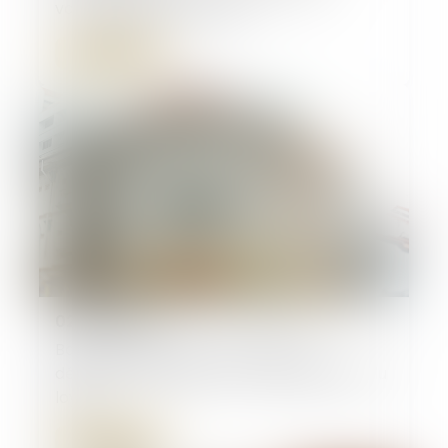
vacants à partir de 2027
Lire la suite
02/06/2026
Baux commerciaux : vous pouvez
désormais demander la mensualisation du
loyer
Lire la suite