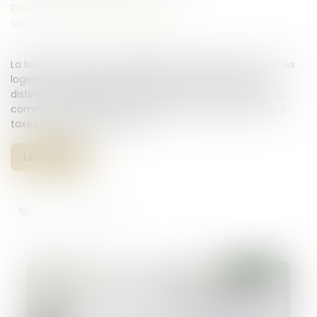
Droit fiscal
/
Fiscalité immobilière
Source :
www.service-public.gouv.fr
La loi de finances pour 2026 fait évoluer la fiscalité sur les
logements vacants. Actuellement, il existe 2 taxes
distinctes, applicables l’une ou l’autre en fonction de la
commune où le bien immobilier vacant est situé. Ces 2
taxes fusionneront en 2027...
Lire la suite