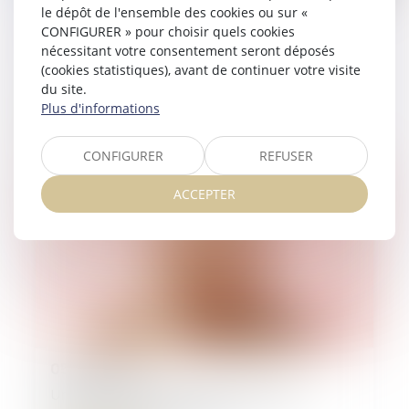
12/06/2026
le dépôt de l'ensemble des cookies ou sur «
CONFIGURER » pour choisir quels cookies
Visite domiciliaire fiscale : seule
nécessitant votre consentement seront déposés
l’ordonnance doit être notifiée à
(cookies statistiques), avant de continuer votre visite
l’occupant des lieux
du site.
Plus d'informations
Lire la suite
CONFIGURER
REFUSER
ACCEPTER
05/06/2026
Une taxe unique pour les logements