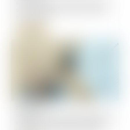
Exonération de plus-value immobilière au
titre de la résidence principale : et délai
d'inoccupation
Lire la suite
23/07/2024
Réajustement du loyer pour sous-location
irrégulière : le contrat doit s’apparenter à
une sous-location au sens du Code de