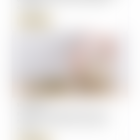
commerce
Lire la suite
18/07/2024
Exonération et dégrèvement de taxe
foncière : publication des plafonds de
revenus