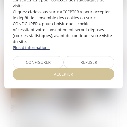
visite.
31/07/2024
Cliquez ci-dessous sur « ACCEPTER » pour accepter
le dépôt de l'ensemble des cookies ou sur «
Cumul d’indemnités pour réparer le
CONFIGURER » pour choisir quels cookies
dommage causé par l’expropriation à un
nécessitant votre consentement seront déposés
locataire commercial
(cookies statistiques), avant de continuer votre visite
du site.
Lire la suite
Plus d'informations
CONFIGURER
REFUSER
ACCEPTER
25/07/2024