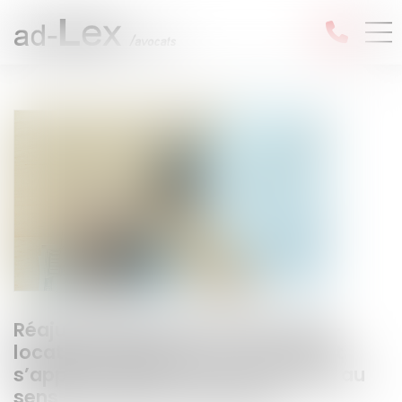
Réajustement du loyer pour sous-
location irrégulière : le contrat doit
s’apparenter à une sous-location au
sens du Code de commerce