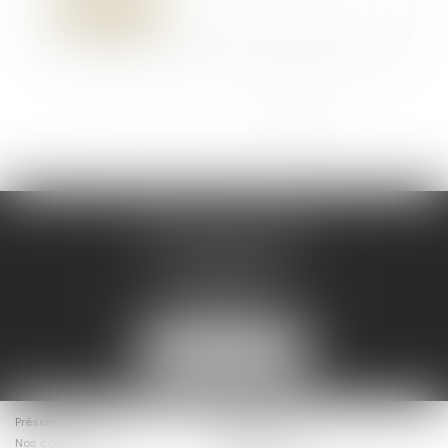
Lire la suite
...
<<
<
12
13
14
15
16
17
18
>
>>
DELMOULY AVOCATS
7 Rue du Helder
64200 BIARRITZ
mc@delmouly-avocats.fr
06 32 13 76 50
NOUS LOCALISER
Présentation
Les Avocats
Nos compétences
Actualités