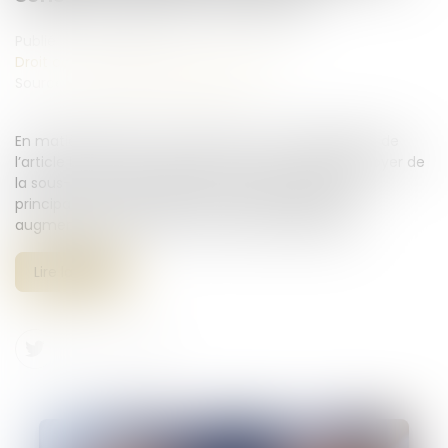
Publié le :
23/07/2024
Droit commercial
/
Baux commerciaux
Source :
www.lemag-juridique.com
En matière de baux commerciaux et en application de
l’article L 145-31 du Code de commerce, lorsque le loyer de
la sous-location est supérieur au prix de la location
principale, le propriétaire a la faculté d'exiger une
augmentation du loyer de la location principale...
Lire la suite