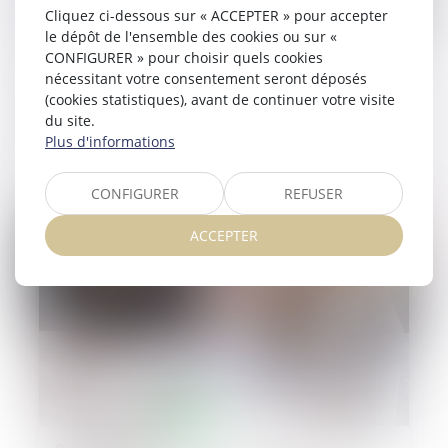
Cliquez ci-dessous sur « ACCEPTER » pour accepter
le dépôt de l'ensemble des cookies ou sur «
CONFIGURER » pour choisir quels cookies
06/02/2025
nécessitant votre consentement seront déposés
Annonces immobilières sans DPE : des
(cookies statistiques), avant de continuer votre visite
agences condamnées pour concurrence
du site.
déloyale
Plus d'informations
Lire la suite
CONFIGURER
REFUSER
ACCEPTER