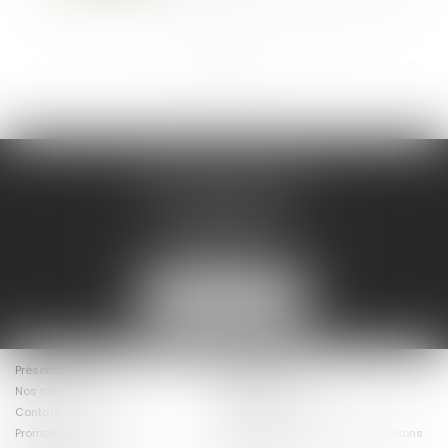
...
...
<<
<
9
10
11
12
13
14
15
>
>>
DELMOULY AVOCATS
7 Rue du Helder
64200 BIARRITZ
mc@delmouly-avocats.fr
06 32 13 76 50
NOUS LOCALISER
Présentation
Les Avocats
Nos compétences
Actualités
Contact
Baux commerciaux
Promotion immobilière -
Centrales photovoltaiques/stations