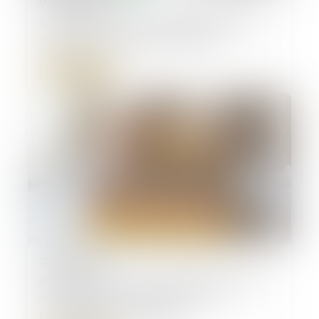
04/02/2025
Prise en compte d’une obligation légale
nouvelle pour la fixation du loyer
Lire la suite
31/01/2025
Réforme anti-Airbnb : que peuvent faire
les bailleurs pour s'y préparer ? |
L'immobilier par SeLoger