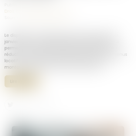
Publié le :
28/02/2025
Droit fiscal
/
Fiscalité immobilière
Source :
www.service-public.fr
Le dispositif Loc’Avantages avait été interrompu le 1er
janvier 2025. Il est désormais rétabli. Ce dispositif vous
permet, en tant que propriétaire, de bénéficier d’une
réduction d’impôt pouvant atteindre 65 % de vos revenus
locatifs si vous mettez en location votre bien à un
montant inférieur aux loyers du marché local...
Lire la suite