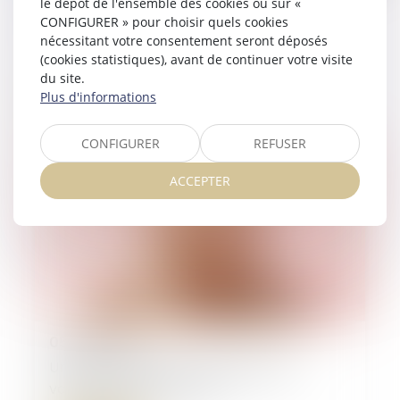
le dépôt de l'ensemble des cookies ou sur «
Visite domiciliaire fiscale : seule
CONFIGURER » pour choisir quels cookies
l’ordonnance doit être notifiée à
nécessitant votre consentement seront déposés
(cookies statistiques), avant de continuer votre visite
l’occupant des lieux
du site.
Plus d'informations
Lire la suite
CONFIGURER
REFUSER
ACCEPTER
05/06/2026
Une taxe unique pour les logements
vacants à partir de 2027