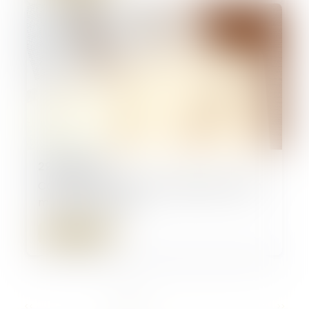
29/05/2026
Contrat clair et précis : le juge ne peut en
modifier la portée
Lire la suite
...
<<
<
1
2
3
4
5
6
7
>
>>