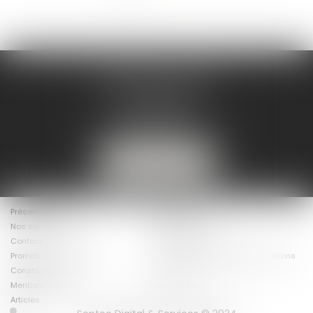
DELMOULY AVOCATS
7 Rue du Helder
64200 BIARRITZ
mc@delmouly-avocats.fr
06 32 13 76 50
NOUS LOCALISER
Présentation
Les Avocats
Nos compétences
Actualités
Contact
Baux commerciaux
Promotion immobilière -
Centrales photovoltaiques/stations
Construction
irve
Mentions légales
Plan du site
Articles