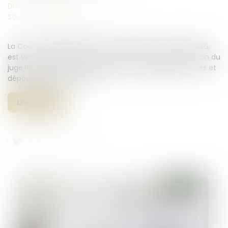
Droit commercial
Source :
www.lemag-juridique.com
La Cour de cassation, dans un arrêt rendu le 13 mai 2026,
est venue rappeler les limites du pouvoir d’interprétation du
juge lorsqu’un contrat comporte des stipulations claires et
dépourvues d’ambiguïté...
Lire la suite