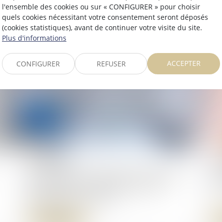
surélévation
ré
l'ensemble des cookies ou sur « CONFIGURER » pour choisir
quels cookies nécessitant votre consentement seront déposés
Lire la suite
(cookies statistiques), avant de continuer votre visite du site.
Plus d'informations
ACCEPTER
CONFIGURER
REFUSER
11/03/2025
07
Droit d’option : l’indemnité d’occupation
Le
prend effet dès l’expiration du bail
lo
initialement renouvelé
Lire la suite