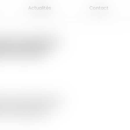
Actualités
Contact
ir et sanction
e la Cour de
objet d’une enquête menée par
s financiers (AMF), suivie
r la commission des