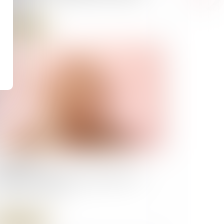
solutoire
Lire la suite
/03/2025
s plafonds 2025 des investissements
catifs sont connus
Lire la suite