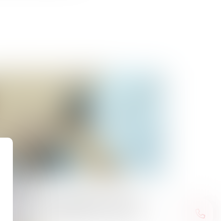
/03/2025
nquements aux obligations d’un bail
mmercial et suspension d’une clause