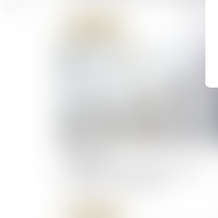
Lire la suite
14/03/2025
TASCOM : notion d'établissement et
d'enseigne commerciale
Lire la suite