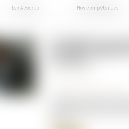
Les Avocats
Nos compétences
Compétence, pouvo
de l’AMF : rappel d
cassation
Publié le :
27/03/2025
Droit commercial
Source :
www.lemag-juridique.com
En l’espèce, une société a fait l’
le collège de l’Autorité des marché
d’une condamnation prononcée pa
sanctions...