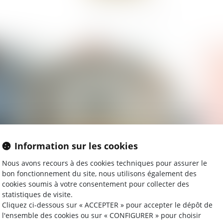
Information sur les cookies
19/05/2026
14
Nous avons recours à des cookies techniques pour assurer le
bon fonctionnement du site, nous utilisons également des
n-
Bail 3 6 9 : durée, loyer, sortie, ce que vous
N’
cookies soumis à votre consentement pour collecter des
signez
im
statistiques de visite.
Cliquez ci-dessous sur « ACCEPTER » pour accepter le dépôt de
Lire la suite
l'ensemble des cookies ou sur « CONFIGURER » pour choisir