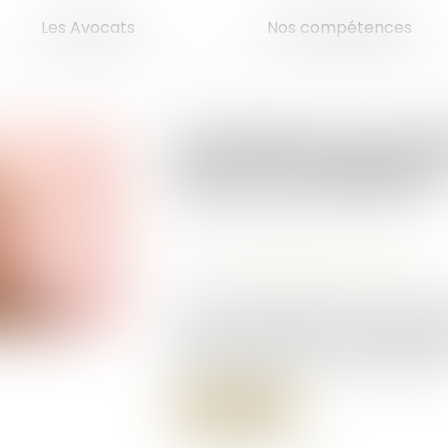
Les Avocats
Nos compétences
N’oubliez pas de d
biens immobiliers 
Publié le :
14/05/2026
Droit fiscal
/
Fiscalité immobilière
Source :
cabinet-rs.expert-infos.com
En cas de changement de situation
biens immobiliers, vous devez le sig
fiscale au plus tard le 1er juillet 2026.
Lire la suite