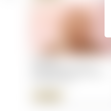
26/09/2025
Primo-accession : les conditions
d’exonération des droits de mutation
précisées par décret
Lire la suite