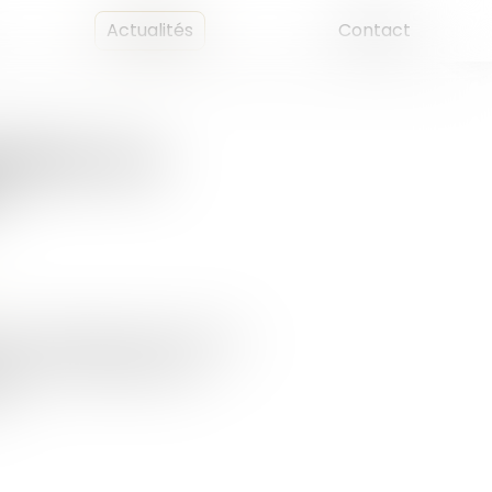
Actualités
Contact
éclarer vos
!
 d’occupation de l’un de vos
naler à l’administration
..