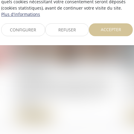
quels cookies nécessitant votre consentement seront déposés
(cookies statistiques), avant de continuer votre visite du site.
Plus d'informations
ACCEPTER
CONFIGURER
REFUSER
25/09/2025
22
Abus de position dominante par Google
Con
dans le domaine de la publicité en ligne :
gr
2,95 milliards d'euros d'amende - Actu-
ad
Juridique
Lire la suite