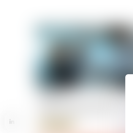
21/05/2026
Location meublée professionnelle et no
résidents : mise à jour du BOFIP
Lire la suite