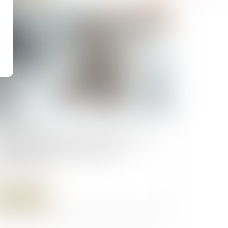
/09/2025
tribution exceptionnelle sur l’IS des
andes entreprises : précisions
ministratives
Lire la suite